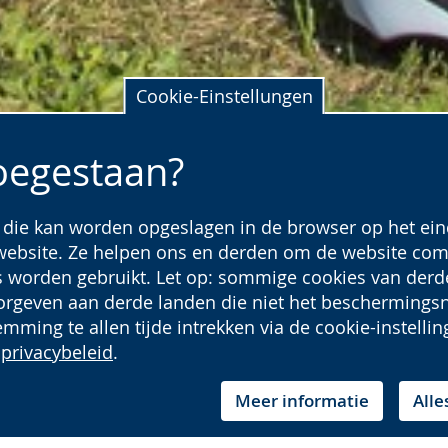
Cookie-Einstellungen
toegestaan?
e die kan worden opgeslagen in de browser op het ein
 website. Ze helpen ons en derden om de website com
s worden gebruikt. Let op: sommige cookies van derd
geven aan derde landen die niet het beschermingsn
mming te allen tijde intrekken via de cookie-instell
s
privacybeleid
.
nirps
Meer informatie
Alle