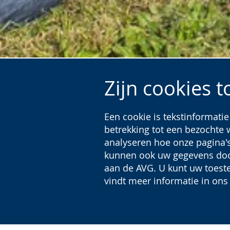
Zijn cookies 
Een cookie is tekstinformati
betrekking tot een bezochte
Startpagina
Kindermijn
analyseren hoe onze pagina'
kunnen ook uw gegevens door
aan de AVG. U kunt uw toeste
vindt meer informatie in on
Zur
Aktiviere
Ein
Zeche K
Leichten
Audio-
Video
Sprache
Unterstützung.
in