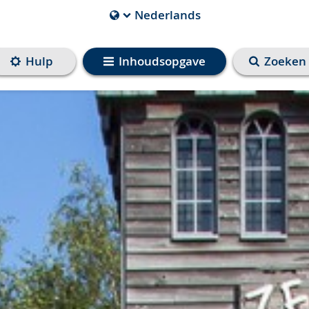
Nederlands
Die
aktuelle
Sprache
Hulp
Inhoudsopgave
Zoeken
ist