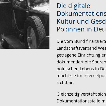
Zur
Aktiviere
Ein
Die digitale
Leichten
Audio-
Video
Dokumentationss
Sprache
Unterstützung.
in
Kultur und Gesc
wechseln.
Deutscher
Gebärdensprache
Pol:innen in De
wird
Die vom Bund finanzier
angezeigt.
Landschaftsverband Wes
getragene Einrichtung er
dokumentiert die Spuren
polnischen Lebens in D
macht sie im Internetpor
sichtbar.
Gleichzeitig versteht sich
Dokumentationsstelle mi