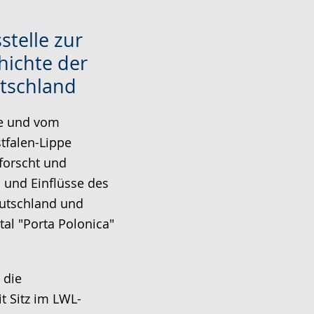
telle zur
hichte der
utschland
te und vom
tfalen-Lippe
forscht und
 und Einflüsse des
eutschland und
tal "Porta Polonica"
 die
t Sitz im LWL-