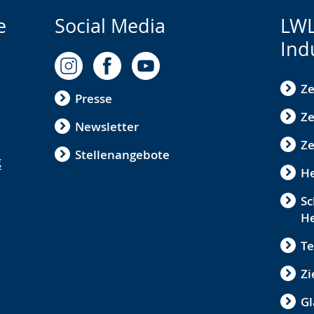
e
Social Media
LWL
Ind
Ze
Presse
Ze
Newsletter
Ze
Stellenangebote
g
He
Sc
He
Te
Zi
Gl