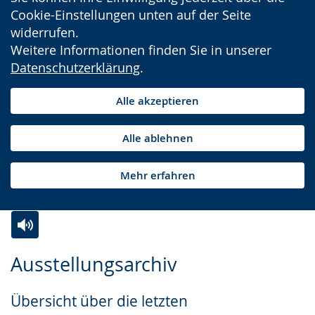
Cookie-Einstellungen unten auf der Seite
widerrufen.
Weitere Informationen finden Sie in unserer
Datenschutzerklärung
.
Alle akzeptieren
Alle ablehnen
Mehr erfahren
Zur
Aktiviere
Ein
Ausstellungsarchiv
Leichten
Audio-
Video
Sprache
Unterstützung.
in
Übersicht über die letzten
wechseln.
Deutscher