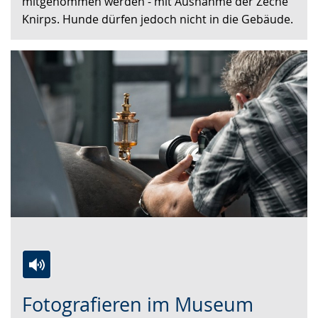
mitgenommen werden - mit Ausnahme der Zeche
Gebärdensprache
Knirps. Hunde dürfen jedoch nicht in die Gebäude.
wird
angezeigt.
Zur
Aktiviere
Ein
Fotografieren im Museum
Leichten
Audio-
Video