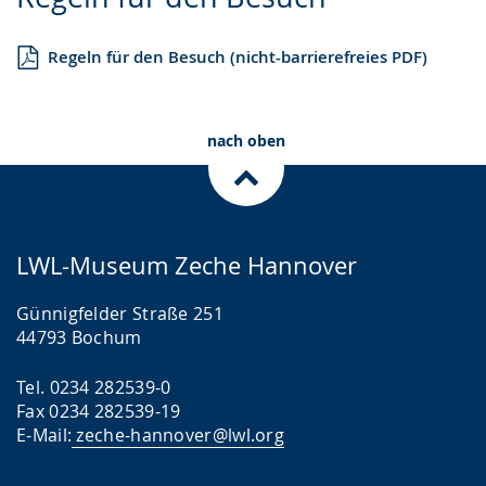
Leichten
Audio-
Video
Sprache
Unterstützung.
in
Regeln für den Besuch (nicht-barrierefreies PDF)
wechseln.
Deutscher
Gebärdensprache
wird
nach oben
angezeigt.
LWL-Museum Zeche Hannover
Günnigfelder Straße 251
44793 Bochum
Tel. 0234 282539-0
Fax 0234 282539-19
E-Mail:
zeche-hannover@lwl.org