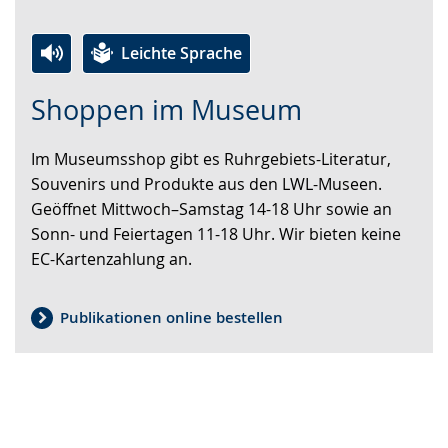
Leichte Sprache
Zur
Aktiviere
Ein
Shoppen im Museum
Leichten
Audio-
Video
Sprache
Unterstützung.
in
Im Museumsshop gibt es Ruhrgebiets-Literatur,
wechseln.
Deutscher
Souvenirs und Produkte aus den LWL-Museen.
Gebärdensprache
Geöffnet Mittwoch–Samstag 14-18 Uhr sowie an
wird
Sonn- und Feiertagen 11-18 Uhr. Wir bieten keine
angezeigt.
EC-Kartenzahlung an.
Publikationen online bestellen