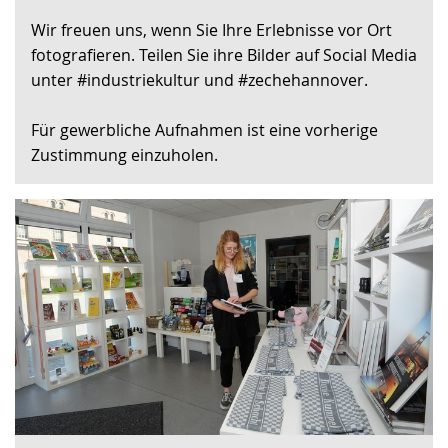
Sprache
Unterstützung.
in
Wir freuen uns, wenn Sie Ihre Erlebnisse vor Ort
wechseln.
Deutscher
fotografieren. Teilen Sie ihre Bilder auf Social Media
Gebärdensprache
unter #industriekultur und #zechehannover.
wird
angezeigt.
Für gewerbliche Aufnahmen ist eine vorherige
Zustimmung einzuholen.