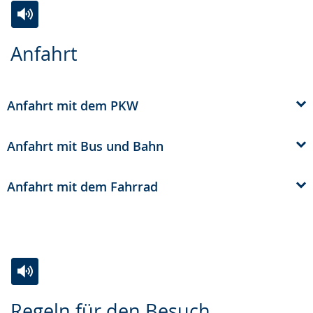
Zur
Aktiviere
Ein
Anfahrt
Leichten
Audio-
Video
Sprache
Unterstützung.
in
wechseln.
Deutscher
Anfahrt mit dem PKW
Gebärdensprache
wird
Anfahrt mit Bus und Bahn
angezeigt.
Anfahrt mit dem Fahrrad
Zur
Aktiviere
Ein
Regeln für den Besuch