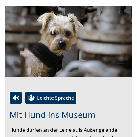
Leichte Sprache
Zur
Aktiviere
Ein
Mit Hund ins Museum
Leichten
Audio-
Video
Sprache
Unterstützung.
in
Hunde dürfen an der Leine aufs Außengelände
wechseln.
Deutscher