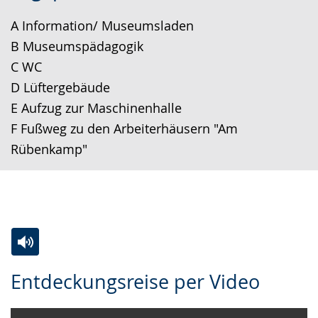
Sprache
Unterstützung.
in
A Information/ Museumsladen
wechseln.
Deutscher
B Museumspädagogik
Gebärdensprache
C WC
wird
D Lüftergebäude
angezeigt.
E Aufzug zur Maschinenhalle
F Fußweg zu den Arbeiterhäusern "Am
Rübenkamp"
Zur
Aktiviere
Ein
Entdeckungsreise per Video
Leichten
Audio-
Video
Sprache
Unterstützung.
in