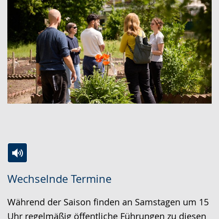
Zur
Aktiviere
Ein
Wechselnde Termine
Leichten
Audio-
Video
Sprache
Unterstützung.
in
Während der Saison finden an Samstagen um 15
wechseln.
Deutscher
Uhr regelmäßig öffentliche Führungen zu diesen