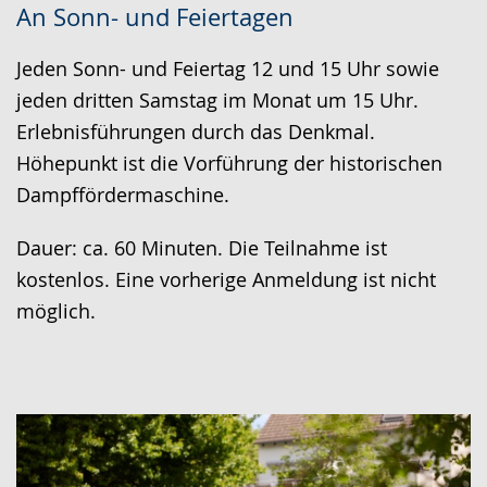
An Sonn- und Feiertagen
Leichten
Audio-
Video
Sprache
Unterstützung.
in
Jeden Sonn- und Feiertag 12 und 15 Uhr sowie
wechseln.
Deutscher
jeden dritten Samstag im Monat um 15 Uhr.
Gebärdensprache
Erlebnisführungen durch das Denkmal.
wird
Höhepunkt ist die Vorführung der historischen
angezeigt.
Dampffördermaschine.
Dauer: ca. 60 Minuten. Die Teilnahme ist
kostenlos. Eine vorherige Anmeldung ist nicht
möglich.