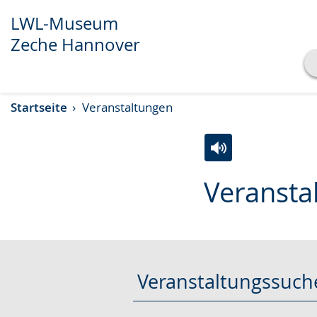
LWL-Museum
Zeche Hannover
Transkript anzeigen
Startseite
Veranstaltungen
Abspielen
Pausieren
Zur
Aktiviere
Ein
Veransta
Leichten
Audio-
Video
Sprache
Unterstützung.
in
wechseln.
Deutscher
Gebärdensprache
wird
Veranstaltungssuch
angezeigt.