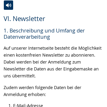
Zur
Aktiviere
Ein
VI. Newsletter
Leichten
Audio-
Video
Sprache
Unterstützung.
in
1. Beschreibung und Umfang der
wechseln.
Deutscher
Datenverarbeitung
Gebärdensprache
wird
Auf unserer Internetseite besteht die Möglichkeit
angezeigt.
einen kostenfreien Newsletter zu abonnieren.
Dabei werden bei der Anmeldung zum
Newsletter die Daten aus der Eingabemaske an
uns übermittelt.
Zudem werden folgende Daten bei der
Anmeldung erhoben:
E-Mail-Adresse