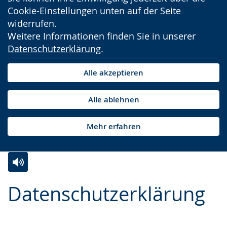
Cookie-Einstellungen unten auf der Seite
widerrufen.
Weitere Informationen finden Sie in unserer
Datenschutzerklärung
.
Alle akzeptieren
Alle ablehnen
Mehr erfahren
Zur
Aktiviere
Ein
Datenschutzerklärung
Leichten
Audio-
Video
Sprache
Unterstützung.
in
wechseln.
Deutscher