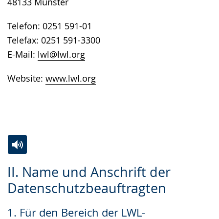
48133 Münster
Telefon: 0251 591-01
Telefax: 0251 591-3300
E-Mail:
lwl@lwl.org
Website:
www.lwl.org
Zur
Aktiviere
Ein
II. Name und Anschrift der
Leichten
Audio-
Video
Datenschutzbeauftragten
Sprache
Unterstützung.
in
wechseln.
Deutscher
1. Für den Bereich der LWL-
Gebärdensprache