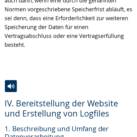
auch dann, wenn eine durch die genannten
Normen vorgeschriebene Speicherfrist abläuft, es
sei denn, dass eine Erforderlichkeit zur weiteren
Speicherung der Daten für einen
Vertragsabschluss oder eine Vertragserfüllung
besteht.
Zur
Aktiviere
Ein
IV. Bereitstellung der Website
Leichten
Audio-
Video
und Erstellung von Logfiles
Sprache
Unterstützung.
in
wechseln.
Deutscher
1. Beschreibung und Umfang der
Gebärdensprache
Datenverarbeitung