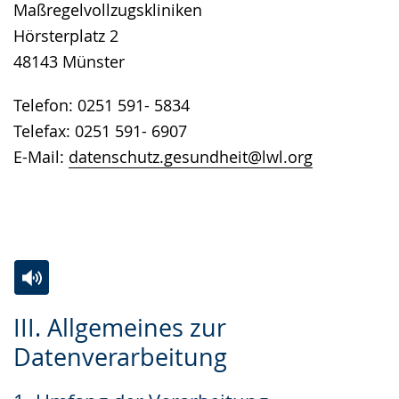
Maßregelvollzugskliniken
Hörsterplatz 2
48143 Münster
Telefon: 0251 591- 5834
Telefax: 0251 591- 6907
E-Mail:
datenschutz.gesundheit@lwl.org
Zur
Aktiviere
Ein
III. Allgemeines zur
Leichten
Audio-
Video
Datenverarbeitung
Sprache
Unterstützung.
in
wechseln.
Deutscher