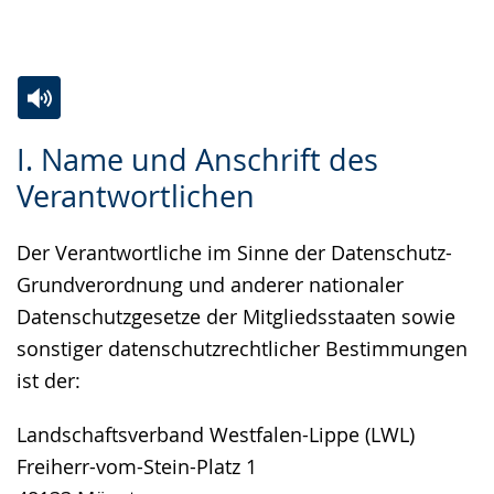
Gebärdensprache
wird
angezeigt.
Zur
Aktiviere
Ein
I. Name und Anschrift des
Leichten
Audio-
Video
Verantwortlichen
Sprache
Unterstützung.
in
wechseln.
Deutscher
Der Verantwortliche im Sinne der Datenschutz-
Gebärdensprache
Grundverordnung und anderer nationaler
wird
Datenschutzgesetze der Mitgliedsstaaten sowie
angezeigt.
sonstiger datenschutzrechtlicher Bestimmungen
ist der:
Landschaftsverband Westfalen-Lippe (LWL)
Freiherr-vom-Stein-Platz 1