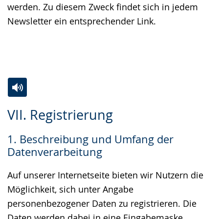
werden. Zu diesem Zweck findet sich in jedem
Newsletter ein entsprechender Link.
Zur
Aktiviere
Ein
VII. Registrierung
Leichten
Audio-
Video
Sprache
Unterstützung.
in
1. Beschreibung und Umfang der
wechseln.
Deutscher
Datenverarbeitung
Gebärdensprache
wird
Auf unserer Internetseite bieten wir Nutzern die
angezeigt.
Möglichkeit, sich unter Angabe
personenbezogener Daten zu registrieren. Die
Daten werden dabei in eine Eingabemaske