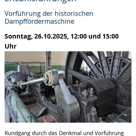
Leichten
Audio-
Video
Sprache
Unterstützung.
in
Vorführung der historischen
wechseln.
Deutscher
Dampffördermaschine
Gebärdensprache
wird
Sonntag, 26.10.2025, 12:00 und 15:00
angezeigt.
Uhr
Rundgang durch das Denkmal und Vorführung