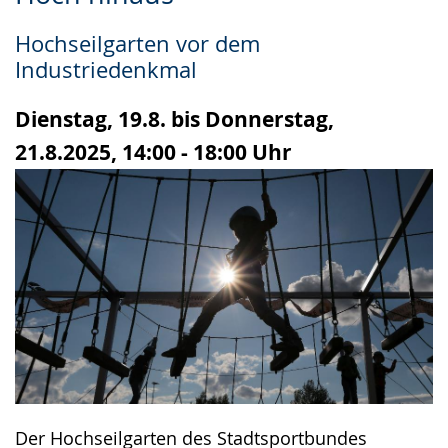
Leichten
Audio-
Video
Sprache
Unterstützung.
in
Hochseilgarten vor dem
wechseln.
Deutscher
Industriedenkmal
Gebärdensprache
wird
Dienstag, 19.8. bis Donnerstag,
angezeigt.
21.8.2025, 14:00 - 18:00 Uhr
Der Hochseilgarten des Stadtsportbundes