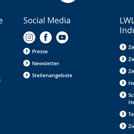
e
Social Media
LWL
Ind
Ze
Presse
Ze
Newsletter
Ze
Stellenangebote
g
He
Sc
He
Te
Zi