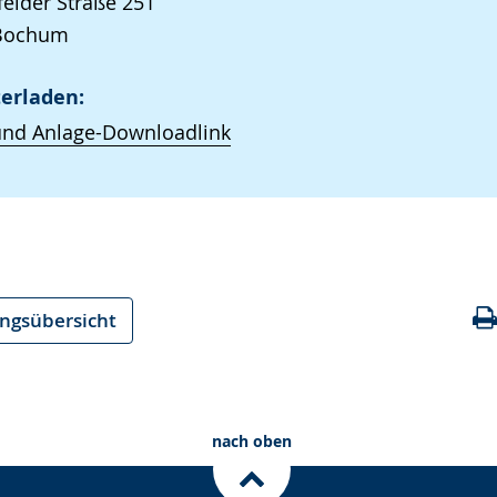
elder Straße 251
Bochum
erladen:
und Anlage-Downloadlink
ungsübersicht
nach oben