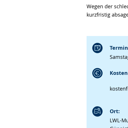
Wegen der schlec
kurzfristig absag
Termin
Samstag
Kosten 
kostenf
Ort:
LWL-Mu