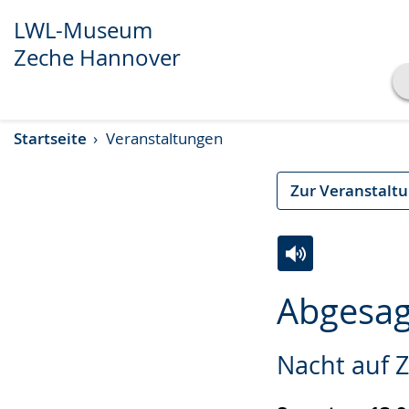
LWL-Museum
Zeche Hannover
Transkript anzeigen
Startseite
Veranstaltungen
Abspielen
Pausieren
Zur Veranstalt
Zur
Aktiviere
Ein
Abgesag
Leichten
Audio-
Video
Sprache
Unterstützung.
in
Nacht auf 
wechseln.
Deutscher
Gebärdensprach