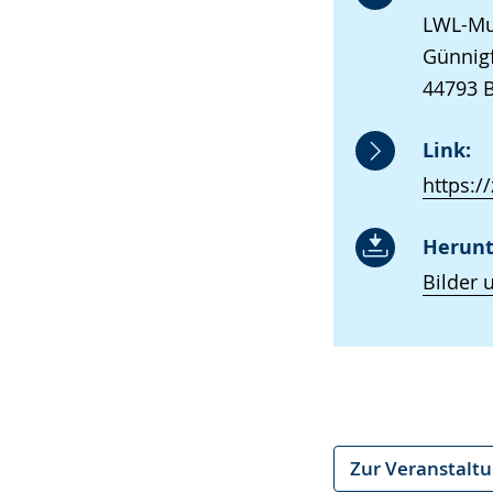
LWL-Mu
Günnigf
44793 
Link:
https:/
Herunt
Bilder 
Zur Veranstalt