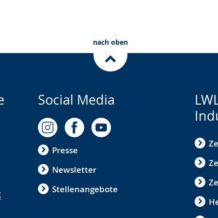
nach oben
e
Social Media
LWL
Ind
Ze
Presse
Ze
Newsletter
Ze
Stellenangebote
g
He