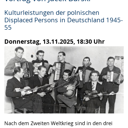
Leichten
Audio-
Video
Sprache
Unterstützung.
in
Kulturleistungen der polnischen
wechseln.
Deutscher
Displaced Persons in Deutschland 1945-
Gebärdensprache
55
wird
Donnerstag, 13.11.2025, 18:30 Uhr
angezeigt.
Nach dem Zweiten Weltkrieg sind in den drei