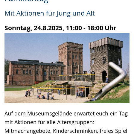
Leichten
Audio-
Video
Sprache
Unterstützung.
in
Mit Aktionen für Jung und Alt
wechseln.
Deutscher
Gebärdensprache
Sonntag, 24.8.2025, 11:00 - 18:00 Uhr
wird
angezeigt.
Auf dem Museumsgelände erwartet euch ein Tag
mit Aktionen für alle Altersgruppen:
Mitmachangebote, Kinderschminken, freies Spiel