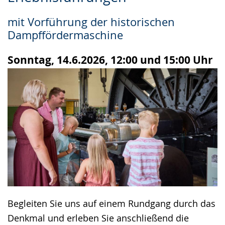
Leichten
Audio-
Video
Sprache
Unterstützung.
in
mit Vorführung der historischen
wechseln.
Deutscher
Dampffördermaschine
Gebärdensprache
wird
Sonntag, 14.6.2026, 12:00 und 15:00 Uhr
angezeigt.
Begleiten Sie uns auf einem Rundgang durch das
Denkmal und erleben Sie anschließend die