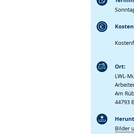
Termin
Sonntag
Kosten 
Kostenf
Ort:
LWL-Mu
Arbeite
Am Rüb
44793 
Herunt
Bilder 