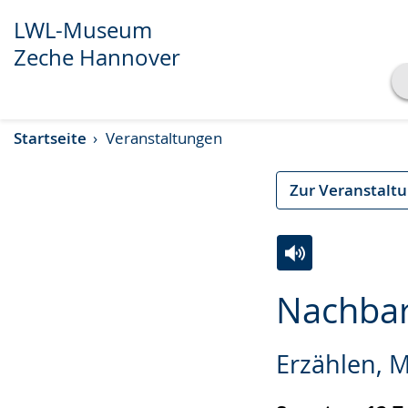
LWL-Museum
Zeche Hannover
Transkript anzeigen
Startseite
Veranstaltungen
Abspielen
Pausieren
Zur Veranstalt
Zur
Aktiviere
Ein
Nachbar
Leichten
Audio-
Video
Sprache
Unterstützung.
in
Erzählen, M
wechseln.
Deutscher
Gebärdensprach