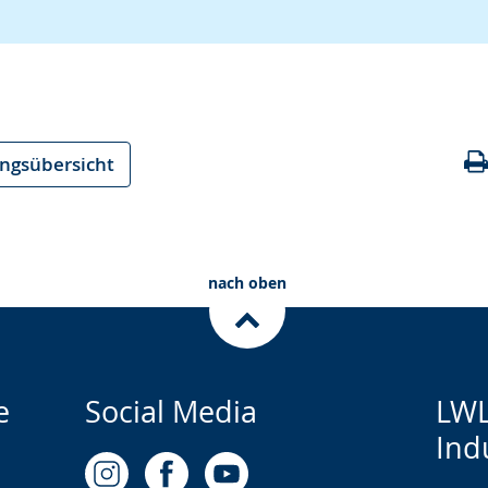
ungsübersicht
nach oben
e
Social Media
LWL
Ind