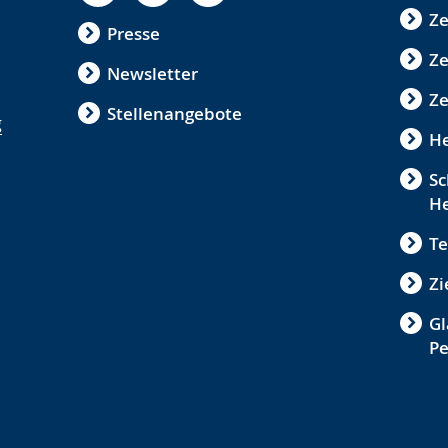
Ze
Presse
Ze
Newsletter
Ze
Stellenangebote
g
He
Sc
He
Te
Zi
Gl
P