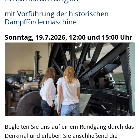
Leichten
Audio-
Video
Sprache
Unterstützung.
in
mit Vorführung der historischen
wechseln.
Deutscher
Dampffördermaschine
Gebärdensprache
wird
Sonntag, 19.7.2026, 12:00 und 15:00 Uhr
angezeigt.
Begleiten Sie uns auf einem Rundgang durch das
Denkmal und erleben Sie anschließend die