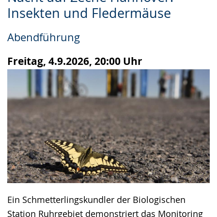
Leichten
Audio-
Video
Insekten und Fledermäuse
Sprache
Unterstützung.
in
wechseln.
Deutscher
Abendführung
Gebärdensprache
wird
Freitag, 4.9.2026, 20:00 Uhr
angezeigt.
Ein Schmetterlingskundler der Biologischen
Station Ruhrgebiet demonstriert das Monitoring